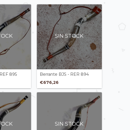
STOCK
SIN STOCK
 REF 895
Berrante BJS - RER 894
€676,26
STOCK
SIN STOCK