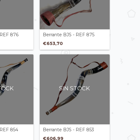
 REF 876
Berrante BJS - REF 875
€653,70
STOCK
SIN STOCK
 REF 854
Berrante BJS - REF 853
€606,99