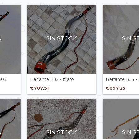
K
SIN STOCK
SIN 
807
Berrante BJS - #raro
Berrante BJS -
€787,51
€697,25
K
SIN STOCK
SIN 