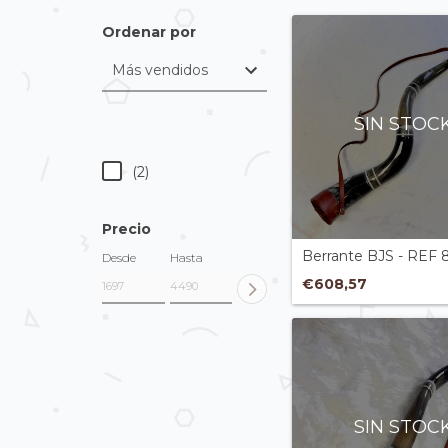
Ordenar por
SIN STOC
(2)
Precio
Berrante BJS - REF 
Desde
Hasta
€608,57
SIN STOC