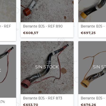
 - REF
Berrante BJS - REF 890
Berrante BJS -
€608,57
€697,25
SIN STOCK
SIN 
K
Berrante BJS - REF 873
Berrante BJS -
874
€653,70
€676,26