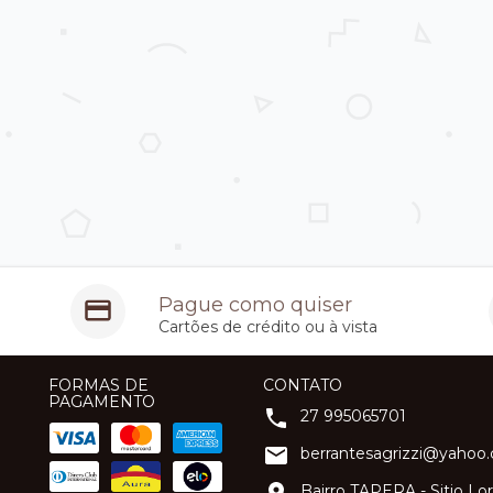
Pague como quiser
Cartões de crédito ou à vista
FORMAS DE
CONTATO
PAGAMENTO
27 995065701
berrantesagrizzi@yahoo
Bairro TAPERA - Sitio L