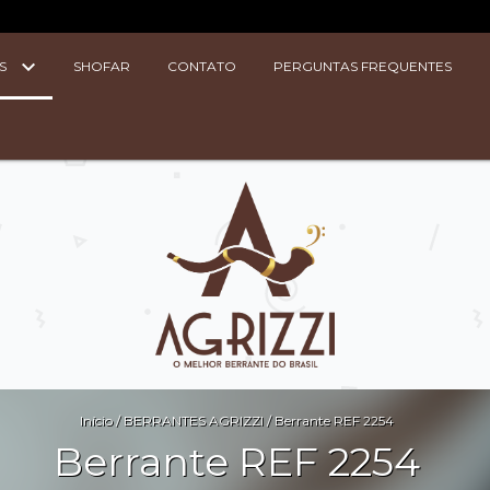
S
SHOFAR
CONTATO
PERGUNTAS FREQUENTES
Início
/
BERRANTES AGRIZZI
/
Berrante REF 2254
Berrante REF 2254