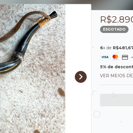
R$2.89
ESGOTADO
6
x de
R$481,6
5% de descon
VER MEIOS D