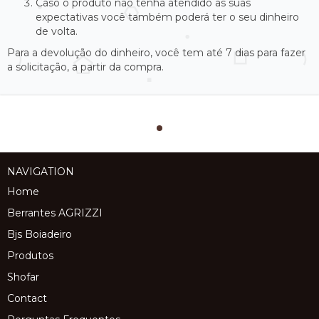
Caso o produto não tenha atendido as suas
expectativas você também poderá ter o seu dinheiro
de volta.
Para a devolução do dinheiro, você tem até 7 dias para fazer
a solicitação, a partir da compra.
NAVIGATION
Home
Berrantes AGRIZZI
Bjs Boiadeiro
Produtos
Shofar
Contact