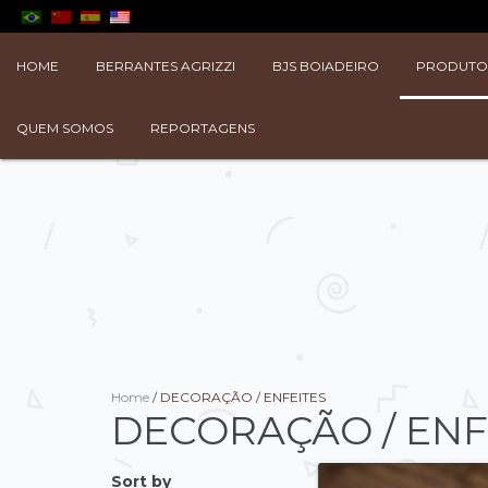
HOME
BERRANTES AGRIZZI
BJS BOIADEIRO
PRODUT
QUEM SOMOS
REPORTAGENS
Home
/
DECORAÇÃO / ENFEITES
DECORAÇÃO / ENF
Sort by