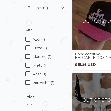
OUT OF ST
Cor
Azul (1)
Cinza (1)
Boné comitiva
Marrom (1)
BERRANTEIROS NAT
$15.29 USD
Preto (1)
Rosa (1)
Vermelho (1)
Price
OUT OF ST
From
To