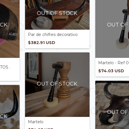
OUT OF STOCK
OCK
OUT OF
Par de chifres decorativo
$382.91 USD
Martelo - Ref 01
OS .
$74.03 USD
OUT OF STOCK
OUT OF
OCK
Martelo