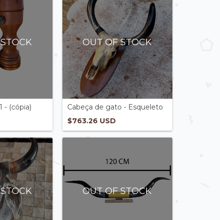
 STOCK
OUT OF STOCK
 - (cópia)
Cabeça de gato - Esqueleto
$763.26 USD
 STOCK
OUT OF STOCK