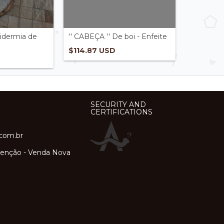
idermia de
'' CABEÇA '' De boi - Enfeite
$114.87 USD
SECURITY AND
CERTIFICATIONS
.com.br
orenção - Venda Nova