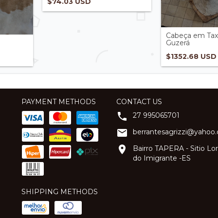
$74.03 USD
Cabeça em Tax
Guzerá
$1352.68 USD
PAYMENT METHODS
CONTACT US
27 995065701
berrantesagrizzi@yahoo
Bairro TAPERA - Sitio L
do Imigrante -ES
SHIPPING METHODS